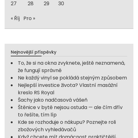
27
28
29
30
« Říj
Pro »
Nejnovější příspěvky
To, že si na okna zvyknete, ještě neznamená,
že fungují správně
Ne každý vinyl se pokládá stejným způsobem
Nejlepší investice života? Vlastní masážní
kreslo RS Royal
Šachy jako nadčasová vášeň
Štěnice v bytě nejsou ostuda — ale čím dřív
to řešíte, tím líp
Kde se rozhoduje o nákupu? Poznejte roli
zbožových vyhledávačů
Když chcete mít domácnost praktičtější,