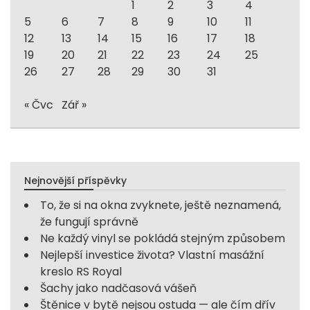
1
2
3
4
5
6
7
8
9
10
11
12
13
14
15
16
17
18
19
20
21
22
23
24
25
26
27
28
29
30
31
« Čvc
Zář »
Nejnovější příspěvky
To, že si na okna zvyknete, ještě neznamená,
že fungují správně
Ne každý vinyl se pokládá stejným způsobem
Nejlepší investice života? Vlastní masážní
kreslo RS Royal
Šachy jako nadčasová vášeň
Štěnice v bytě nejsou ostuda — ale čím dřív